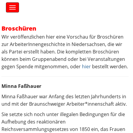
S
M
k
a
i
i
n
p
Broschüren
m
t
e
o
Wir veröffenzlichen hier eine Vorschau für Broschüren
n
c
zur ArbeiterInnengeschichte in Niedersachsen, die wir
u
o
als Partei erstellt haben. Die kompletten Broschüren
n
können beim Gruppenabend oder bei Veranstaltungen
t
gegen Spende mitgenommen, oder
hier
bestellt werden.
e
n
t
Minna Faßhauer
Minna Faßhauer war Anfang des letzten Jahrhunderts in
und mit der Braunschweiger Arbeiter*innenschaft aktiv.
Sie setzte sich noch unter illegalen Bedingungen für die
Aufhebung des reaktionären
Reichsversammlungsgesetzes von 1850 ein, das Frauen