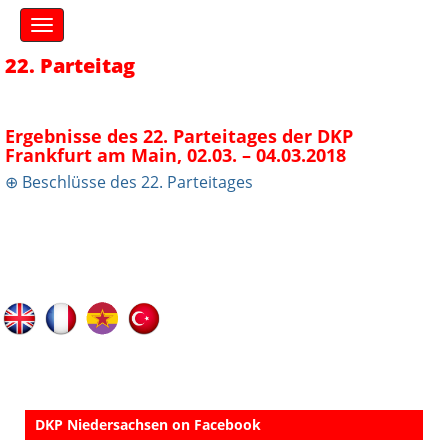
S
M
k
a
i
i
22. Parteitag
n
p
m
t
e
o
n
Ergebnisse des 22. Parteitages der DKP
c
u
Frankfurt am Main, 02.03. – 04.03.2018
o
⊕ Beschlüsse des 22. Parteitages
n
t
e
n
t
DKP Niedersachsen on Facebook